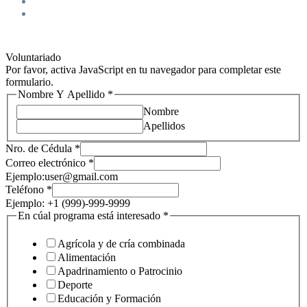
Voluntariado
Por favor, activa JavaScript en tu navegador para completar este
formulario.
Nro.
Nombre Y Apellido
*
de
Nombre
Cédula
Apellidos
Nro. de Cédula
*
Correo electrónico
*
Ejemplo:user@gmail.com
Teléfono
*
Ejemplo: +1 (999)-999-9999
En cúal programa está interesado
*
Agrícola y de cría combinada
Alimentación
Apadrinamiento o Patrocinio
Deporte
Educación y Formación