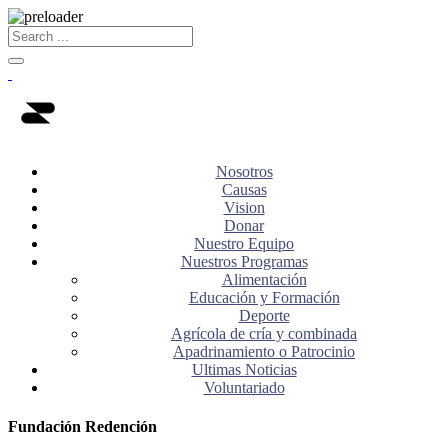
Nosotros
Causas
Vision
Donar
Nuestro Equipo
Nuestros Programas
Alimentación
Educación y Formación
Deporte
Agrícola de cría y combinada
Apadrinamiento o Patrocinio
Ultimas Noticias
Voluntariado
Fundación Redención